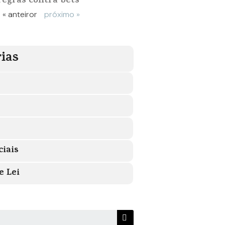
regras contra bets
« anteiror
próximo »
ias
ciais
e Lei