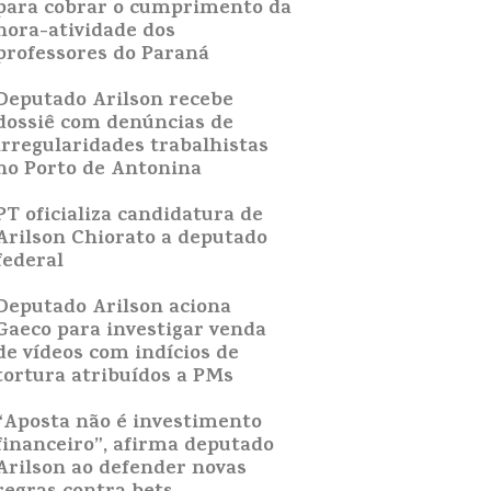
para cobrar o cumprimento da
hora-atividade dos
professores do Paraná
Deputado Arilson recebe
dossiê com denúncias de
irregularidades trabalhistas
no Porto de Antonina
PT oficializa candidatura de
Arilson Chiorato a deputado
federal
Deputado Arilson aciona
Gaeco para investigar venda
de vídeos com indícios de
tortura atribuídos a PMs
“Aposta não é investimento
financeiro”, afirma deputado
Arilson ao defender novas