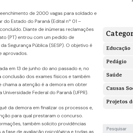
reenchimento de 2000 vagas para soldado e
ar do Estado do Paraná (Edital nº 01 –
concluído. Diante de inúmeras reclamações
Categor
rato (PT) entrou com um pedido de
da Segurança Pública (SESP). O objetivo é
Educação
e aprovados.
Pedágio
zada em 13 de junho do ano passado e, no
Saúde
 conclusão dos exames físicos e também
ue chama a atenção é a demora em obter
Causas So
a Universidade Federal do Paraná (UFPR).
Projetos d
ê da demora em finalizar os processos e,
nção para qual prestaram o concurso.
ormações, também solicito providências
 a fase de avaliação psicológica e todas as