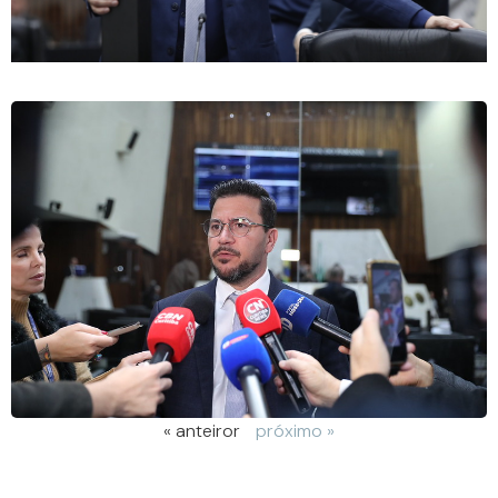
« anteiror
próximo »