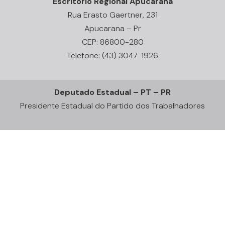
Escritório Regional Apucarana
Rua Erasto Gaertner, 231
Apucarana – Pr
CEP: 86800-280
Telefone: (43) 3047-1926
Deputado Estadual – PT – PR
Presidente Estadual do Partido dos Trabalhadores