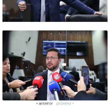
« anteiror
próximo »