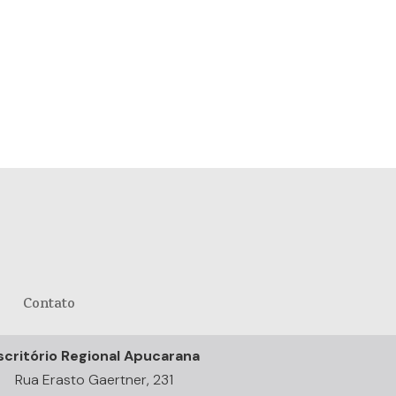
Contato
scritório Regional Apucarana
Rua Erasto Gaertner, 231