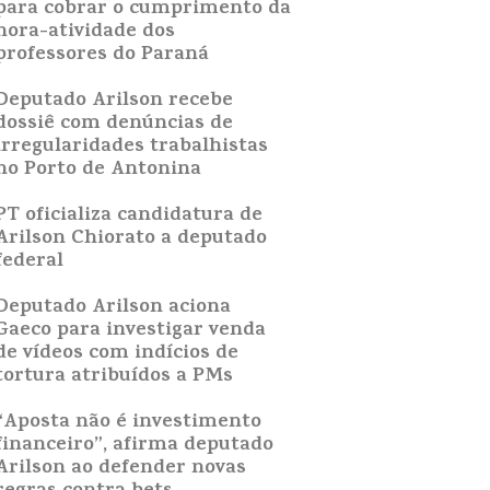
para cobrar o cumprimento da
hora-atividade dos
professores do Paraná
Deputado Arilson recebe
dossiê com denúncias de
irregularidades trabalhistas
no Porto de Antonina
PT oficializa candidatura de
Arilson Chiorato a deputado
federal
Deputado Arilson aciona
Gaeco para investigar venda
de vídeos com indícios de
tortura atribuídos a PMs
“Aposta não é investimento
financeiro”, afirma deputado
Arilson ao defender novas