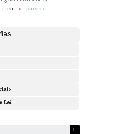
regras contra bets
« anteiror
próximo »
ias
ciais
e Lei