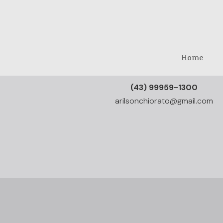
Home
(43) 99959-1300
arilsonchiorato@gmail.com