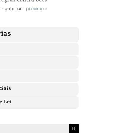
regras contra bets
« anteiror
próximo »
ias
ciais
e Lei