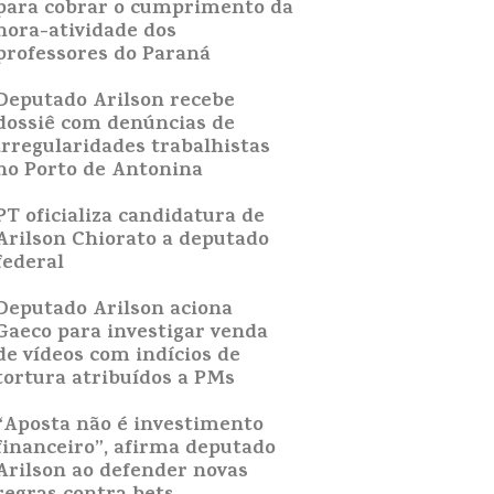
para cobrar o cumprimento da
hora-atividade dos
professores do Paraná
Deputado Arilson recebe
dossiê com denúncias de
irregularidades trabalhistas
no Porto de Antonina
PT oficializa candidatura de
Arilson Chiorato a deputado
federal
Deputado Arilson aciona
Gaeco para investigar venda
de vídeos com indícios de
tortura atribuídos a PMs
“Aposta não é investimento
financeiro”, afirma deputado
Arilson ao defender novas