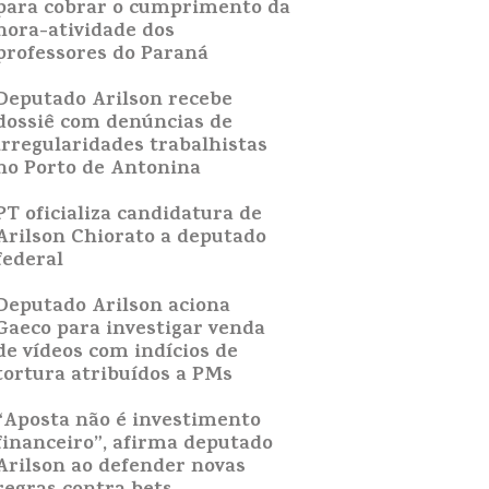
para cobrar o cumprimento da
hora-atividade dos
professores do Paraná
Deputado Arilson recebe
dossiê com denúncias de
irregularidades trabalhistas
no Porto de Antonina
PT oficializa candidatura de
Arilson Chiorato a deputado
federal
Deputado Arilson aciona
Gaeco para investigar venda
de vídeos com indícios de
tortura atribuídos a PMs
“Aposta não é investimento
financeiro”, afirma deputado
Arilson ao defender novas