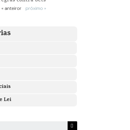
regras contra bets
« anteiror
próximo »
ias
ciais
e Lei