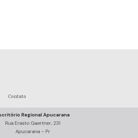
Contato
scritório Regional Apucarana
Rua Erasto Gaertner, 231
Apucarana – Pr