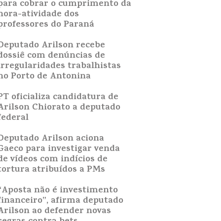
para cobrar o cumprimento da
hora-atividade dos
professores do Paraná
Deputado Arilson recebe
dossiê com denúncias de
irregularidades trabalhistas
no Porto de Antonina
PT oficializa candidatura de
Arilson Chiorato a deputado
federal
Deputado Arilson aciona
Gaeco para investigar venda
de vídeos com indícios de
tortura atribuídos a PMs
“Aposta não é investimento
financeiro”, afirma deputado
Arilson ao defender novas