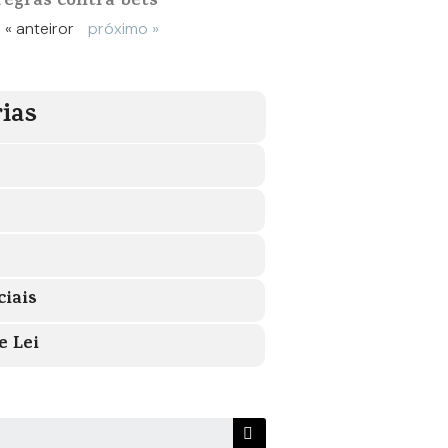
regras contra bets
« anteiror
próximo »
ias
ciais
e Lei