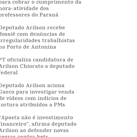
para cobrar o cumprimento da
hora-atividade dos
professores do Paraná
Deputado Arilson recebe
dossiê com denúncias de
irregularidades trabalhistas
no Porto de Antonina
PT oficializa candidatura de
Arilson Chiorato a deputado
federal
Deputado Arilson aciona
Gaeco para investigar venda
de vídeos com indícios de
tortura atribuídos a PMs
“Aposta não é investimento
financeiro”, afirma deputado
Arilson ao defender novas