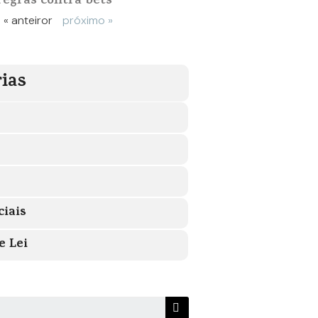
regras contra bets
« anteiror
próximo »
ias
ciais
e Lei