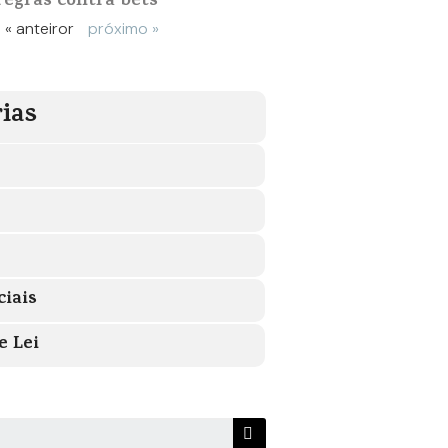
regras contra bets
« anteiror
próximo »
ias
ciais
e Lei