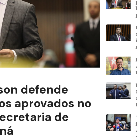
son defende
os aprovados no
ecretaria de
aná