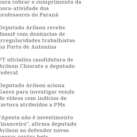
para cobrar o cumprimento da
hora-atividade dos
professores do Paraná
Deputado Arilson recebe
dossiê com denúncias de
irregularidades trabalhistas
no Porto de Antonina
PT oficializa candidatura de
Arilson Chiorato a deputado
federal
Deputado Arilson aciona
Gaeco para investigar venda
de vídeos com indícios de
tortura atribuídos a PMs
“Aposta não é investimento
financeiro”, afirma deputado
Arilson ao defender novas