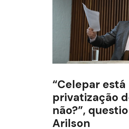
“Celepar está 
privatização 
não?”, questi
Arilson