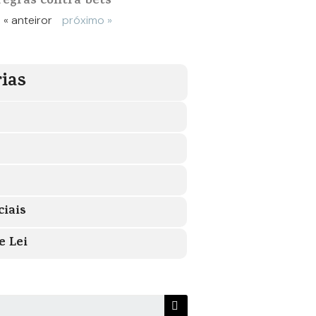
regras contra bets
« anteiror
próximo »
ias
ciais
e Lei