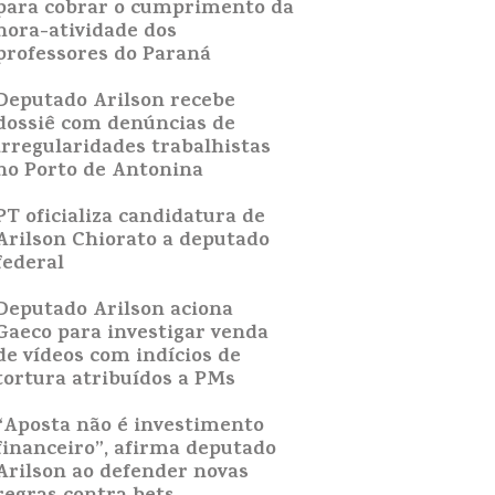
para cobrar o cumprimento da
hora-atividade dos
professores do Paraná
Deputado Arilson recebe
dossiê com denúncias de
irregularidades trabalhistas
no Porto de Antonina
PT oficializa candidatura de
Arilson Chiorato a deputado
federal
Deputado Arilson aciona
Gaeco para investigar venda
de vídeos com indícios de
tortura atribuídos a PMs
“Aposta não é investimento
financeiro”, afirma deputado
Arilson ao defender novas