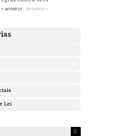
regras contra bets
« anteiror
próximo »
ias
ciais
e Lei