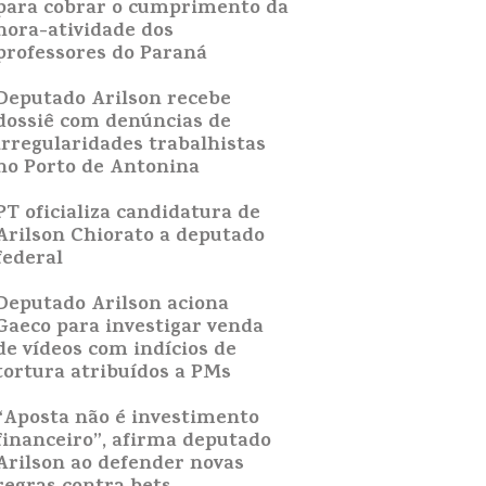
para cobrar o cumprimento da
hora-atividade dos
professores do Paraná
Deputado Arilson recebe
dossiê com denúncias de
irregularidades trabalhistas
no Porto de Antonina
PT oficializa candidatura de
Arilson Chiorato a deputado
federal
Deputado Arilson aciona
Gaeco para investigar venda
de vídeos com indícios de
tortura atribuídos a PMs
“Aposta não é investimento
financeiro”, afirma deputado
Arilson ao defender novas