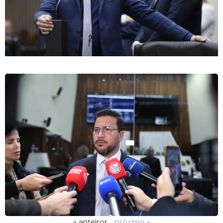
« anteiror
próximo »