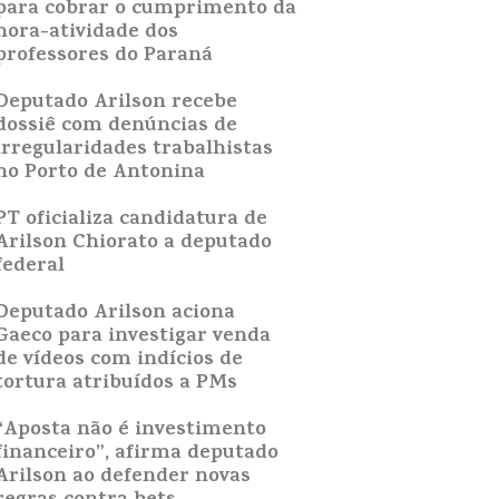
para cobrar o cumprimento da
hora-atividade dos
professores do Paraná
Deputado Arilson recebe
dossiê com denúncias de
irregularidades trabalhistas
no Porto de Antonina
PT oficializa candidatura de
Arilson Chiorato a deputado
federal
Deputado Arilson aciona
Gaeco para investigar venda
de vídeos com indícios de
tortura atribuídos a PMs
“Aposta não é investimento
financeiro”, afirma deputado
Arilson ao defender novas