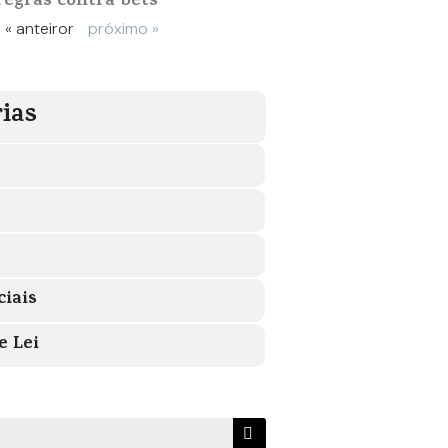
regras contra bets
« anteiror
próximo »
ias
ciais
e Lei