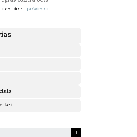
regras contra bets
« anteiror
próximo »
ias
ciais
e Lei