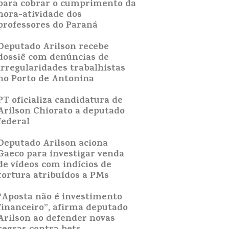
para cobrar o cumprimento da
hora-atividade dos
professores do Paraná
Deputado Arilson recebe
dossiê com denúncias de
irregularidades trabalhistas
no Porto de Antonina
PT oficializa candidatura de
Arilson Chiorato a deputado
federal
Deputado Arilson aciona
Gaeco para investigar venda
de vídeos com indícios de
tortura atribuídos a PMs
“Aposta não é investimento
financeiro”, afirma deputado
Arilson ao defender novas