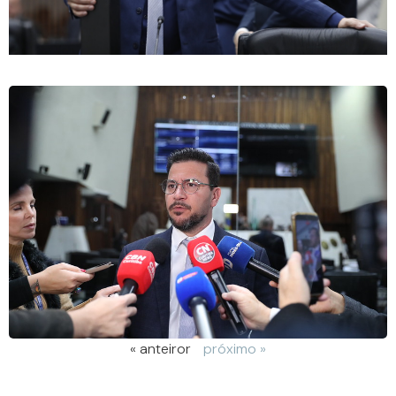
« anteiror
próximo »