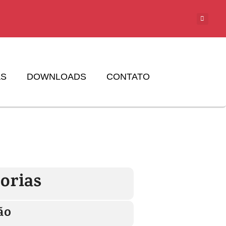
AS
DOWNLOADS
CONTATO
orias
ão