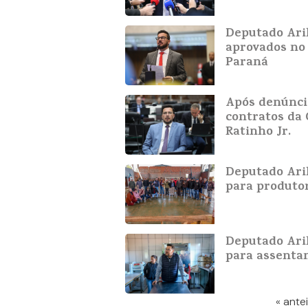
Deputado Ari
aprovados no 
Paraná
Após denúnci
contratos da 
Ratinho Jr.
Deputado Aril
para produtor
Deputado Ari
para assenta
« ante